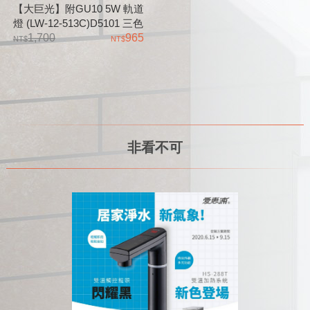
【大巨光】附GU10 5W 軌道
燈 (LW-12-513C)D5101 三色
變光 金屬烤漆、原木、可換
1,700
965
燈泡 可調角度
非看不可