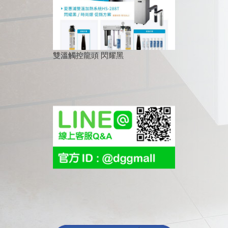
雙溫觸控龍頭 閃耀黑