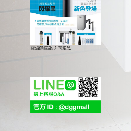
雙溫觸控龍頭 閃耀黑