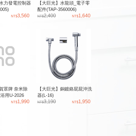
水力發電控制器
【大巨光】水龍頭_電子零
005)
配件(TAP-3560006)
3,560
2,400
1,640
賀眾牌 奈米除
【大巨光】銅鍍鉻屁屁沖洗
浴用U-2026
器(L-16)
1,990
3,190
1,950