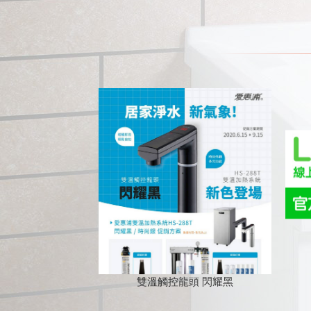
雙溫觸控龍頭 閃耀黑