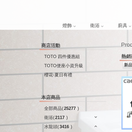
燈飾
衛浴
廚具
Pro
商店活動
TOTO 四件優惠組
熱銷
TOTO便座小資升級
櫻花-夏日有禮
本店商品
全部商品
(
25277
)
衛浴
(
2117
)
水龍頭
(
3416
)