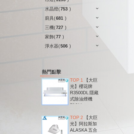
水晶燈
(
753
)
廚具
(
681
)
三機
(
727
)
家飾
(
77
)
淨水器
(
506
)
熱門點擊
TOP 1
【大巨
光】櫻花牌
R3500DL 隱藏
式除油煙機
79CM
TOP 2
【大巨
光】阿拉斯加
ALASKA 五合