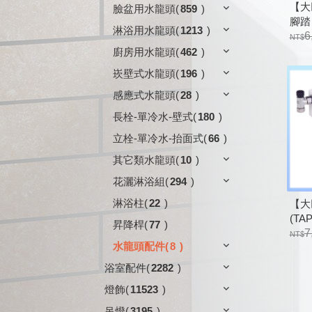
【大
臉盆用水龍頭
(
859
)
腳踏
淋浴用水龍頭
(
1213
)
6
廚房用水龍頭
(
462
)
崁壁式水龍頭
(
196
)
感應式水龍頭
(
28
)
長栓-單冷水-壁式
(
180
)
立栓-單冷水-抬面式
(
66
)
其它類水龍頭
(
10
)
花灑淋浴組
(
294
)
淋浴柱
(
22
)
【大
(TA
昇降桿
(
77
)
7
水龍頭配件
(
8
)
浴室配件
(
2282
)
燈飾
(
11523
)
吊燈
(
3195
)