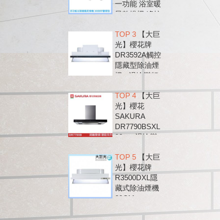
一功能 浴室暖
風乾燥機 遙控
款 300BRP
TOP 3
【大巨
光】櫻花牌
DR3592A觸控
隱藏型除油煙
機 - 渦輪變頻
系列
TOP 4
【大巨
光】櫻花
SAKURA
DR7790BSXL
90cm 渦輪變
頻 環吸 歐化
TOP 5
【大巨
除油煙機
光】櫻花牌
DR7790B
R3500DXL隱
藏式除油煙機
89CM