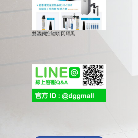
雙溫觸控龍頭 閃耀黑