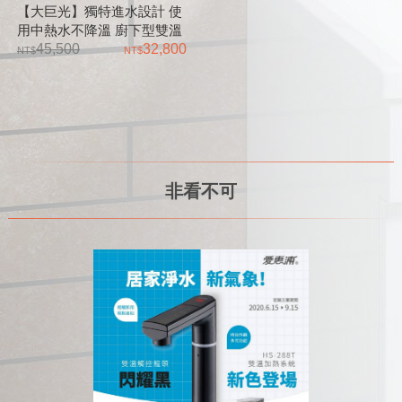
【大巨光】獨特進水設計 使
用中熱水不降溫 廚下型雙溫
淨飲機(P0581)
45,500
32,800
非看不可