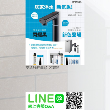
雙溫觸控龍頭 閃耀黑