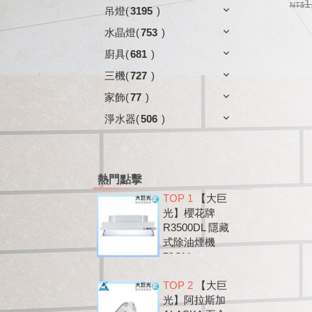
D5
1
吊燈
(
3195
)
鋁、
水晶燈
(
753
)
廚具
(
681
)
三機
(
727
)
家飾
(
77
)
淨水器
(
506
)
熱門點擊
TOP 1
【大巨
光】櫻花牌
R3500DL 隱藏
式除油煙機
79CM
TOP 2
【大巨
光】阿拉斯加