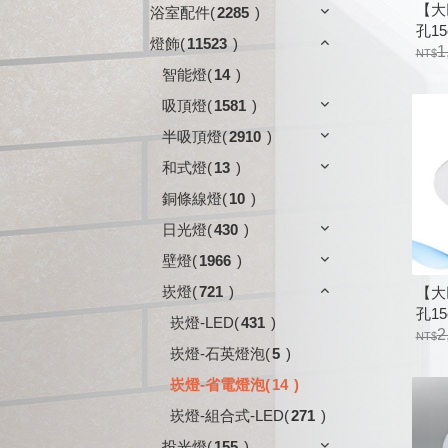
【大
浴室配件
(
2285
)
孔15
燈飾
(
11523
)
PC
1
造
智能燈
(
14
)
吸頂燈
(
1581
)
半吸頂燈
(
2910
)
和式燈
(
13
)
銅條線燈
(
10
)
日光燈
(
430
)
壁燈
(
1966
)
崁燈
(
721
)
【大
孔15
崁燈-LED
(
431
)
2
崁燈-石英燈泡
(
5
)
崁燈-省電燈泡
(
14
)
崁燈-組合式-LED
(
271
)
投光燈
(
155
)