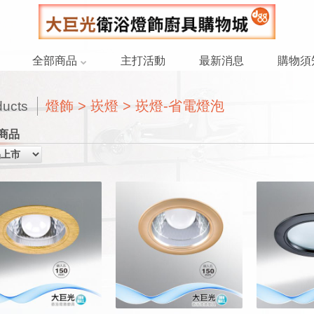
全部商品
主打活動
最新消息
購物須
燈飾 > 崁燈 > 崁燈-省電燈泡
ducts
商品