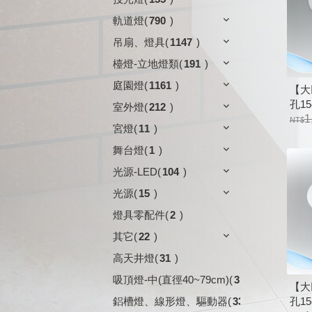
軌道燈
(
790
)
吊扇、燈具
(
1147
)
檯燈-立地燈類
(
191
)
庭園燈
(
1161
)
【大
孔15
室外燈
(
212
)
D5
1
宮燈
(
11
)
鋁、
舞台燈
(
1
)
光源-LED
(
104
)
光源
(
15
)
燈具零配件
(
2
)
其它
(
22
)
高天井燈
(
31
)
吸頂燈-中(直徑40~79cm)
(
3
)
【大
孔15
鋁槽燈、線形燈、驅動器
(
33
)