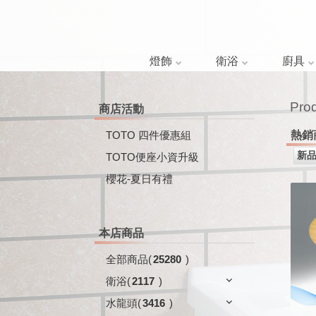
燈飾
衛浴
廚具
Pro
商店活動
TOTO 四件優惠組
熱銷
TOTO便座小資升級
櫻花-夏日有禮
本店商品
全部商品
(
25280
)
衛浴
(
2117
)
水龍頭
(
3416
)