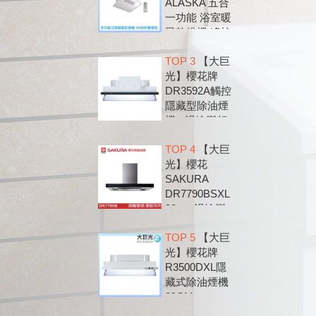
ALASKA 五合
一功能 浴室暖
風乾燥機 遙控
款 300BRP
TOP 3
【大巨
光】櫻花牌
DR3592A觸控
隱藏型除油煙
機 - 渦輪變頻
系列
TOP 4
【大巨
光】櫻花
SAKURA
DR7790BSXL
90cm 渦輪變
頻 環吸 歐化
TOP 5
【大巨
除油煙機
光】櫻花牌
DR7790B
R3500DXL隱
藏式除油煙機
89CM