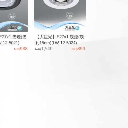
27x1 崁燈(崁
【大巨光】E27x1 崁燈(崁
-12-5021)
孔15cm)(LW-12-5024)
防潮PC框黑色、
988
D5164 防潮PC框白色、鋁
1,540
893
製造
台灣製造