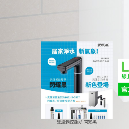
雙溫觸控龍頭 閃耀黑