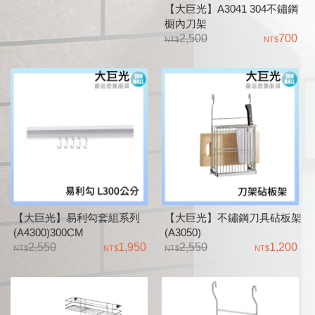
【大巨光】A3041 304不鏽鋼
橱內刀架
2,500
700
【大巨光】易利勾套組系列
【大巨光】不鏽鋼刀具砧板架
(A4300)300CM
(A3050)
2,550
1,950
2,550
1,200