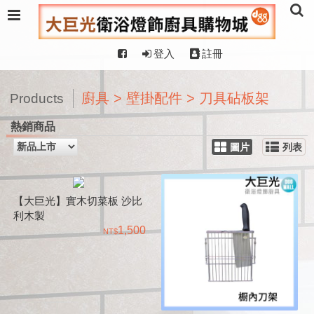
登入
註冊
廚具 > 壁掛配件 > 刀具砧板架
Products
熱銷商品
圖片
列表
【大巨光】實木切菜板 沙比
利木製
1,500