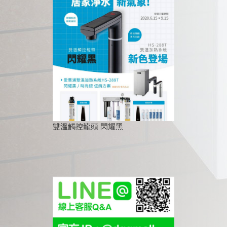
雙溫觸控龍頭 閃耀黑