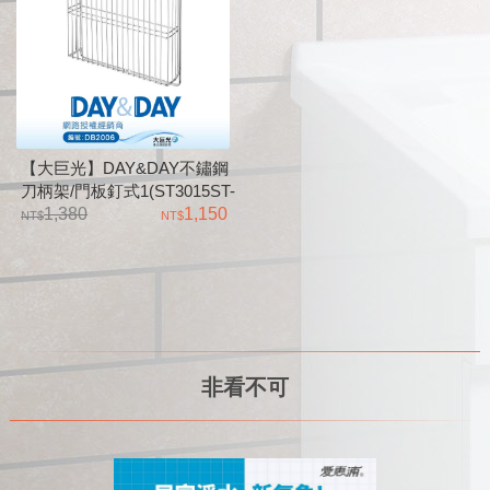
【大巨光】DAY&DAY不鏽鋼
刀柄架/門板釘式1(ST3015ST-
01)
1,380
1,150
非看不可