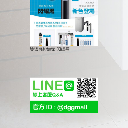
雙溫觸控龍頭 閃耀黑