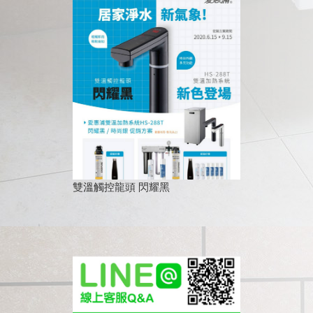
雙溫觸控龍頭 閃耀黑