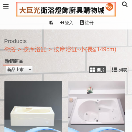
登入
註冊
Products
衛浴 > 按摩浴缸 > 按摩浴缸-小(長≦149cm)
熱銷商品
圖片
列表