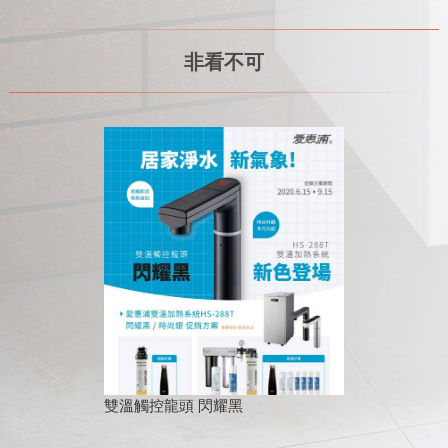
非看不可
雙溫觸控龍頭 閃耀黑