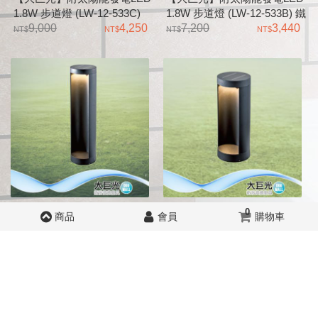
1.8W 步道燈 (LW-12-533C)
1.8W 步道燈 (LW-12-533B) 鐵
鐵鋁合金組裝成型、平光黑
9,000
4,250
鋁合金組裝成型、平光黑 透
7,200
3,440
透明AC罩
明AC罩
【大巨光】附太陽能發電LED
【大巨光】附太陽能發電LED
0
商品
會員
購物車
3W 步道燈 (LW-12-533A) 鋁
3W 步道燈 (LW-12-5339) 鋁
合金壓鑄成型、 砂黑、玻璃
11,700
5,465
合金壓鑄成型、 砂黑、玻璃
10,350
4,858