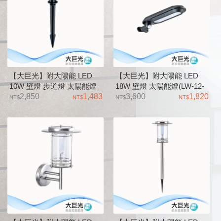
【大巨光】附大陽能 LED
【大巨光】附大陽能 LED
10W 壁燈 步道燈 太陽能燈
18W 壁燈 太陽能燈(LW-12-
(LW-12-5638) ABS、可調亮
2,850
1,483
5637) ABS、PC燈罩 可180度
3,600
1,820
燈大小 二用式壁燈及插地
水平轉動、無人微亮效果 感
應後到全亮模式