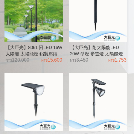
【大巨光】8061 附LED 16W
【大巨光】附太陽能LED
太陽能 太陽能燈 鋁製壓鑄
20W 壁燈 步道燈 太陽能燈
品、砂黑烤漆、壓克力燈罩
120,000
15,600
(LW-12-563D) 鋁合金、PC燈
3,450
1,753
罩 可二用式壁燈及插地