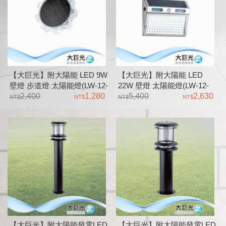
【大巨光】附大陽能 LED 9W
【大巨光】附大陽能 LED
壁燈 步道燈 太陽能燈(LW-12-
22W 壁燈 太陽能燈(LW-12-
5632) 不鏽鋼、鋰電池 白天充
2,400
1,280
5631) 不鏽鋼、鋰電池 無人微
5,400
2,630
電、夜晚會自動亮燈 可二用
亮效果、感應後到全亮模式
式壁燈及插地
【大巨光】附太陽能發電LED
【大巨光】附太陽能發電LED