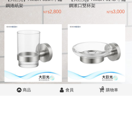
鋼捲紙架
鋼漱口雙杯架
2,800
3,000
【大巨光】HMBR-514A 不鏽
【大巨光】HMBR-515A 不鏽
0
商品
會員
購物車
鋼漱口杯架
鋼香皂盤
2,000
2,000