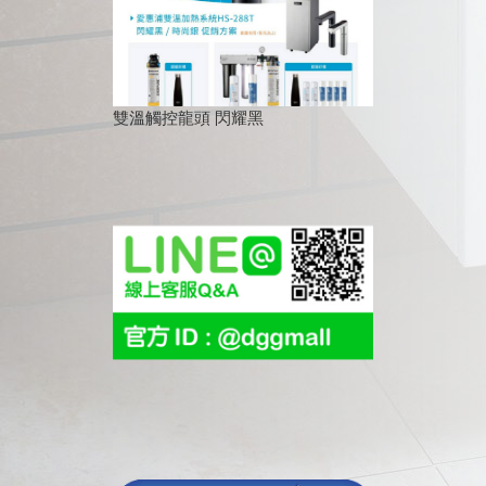
雙溫觸控龍頭 閃耀黑