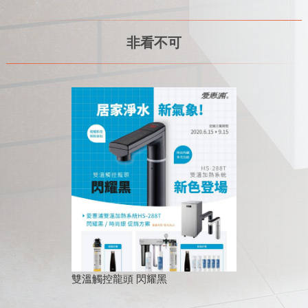
非看不可
雙溫觸控龍頭 閃耀黑