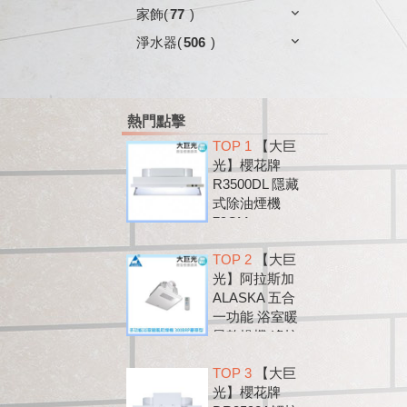
家飾
(
77
)
淨水器
(
506
)
熱門點擊
TOP 1
【大巨
光】櫻花牌
R3500DL 隱藏
式除油煙機
79CM
TOP 2
【大巨
光】阿拉斯加
ALASKA 五合
一功能 浴室暖
風乾燥機 遙控
款 300BRP
TOP 3
【大巨
光】櫻花牌