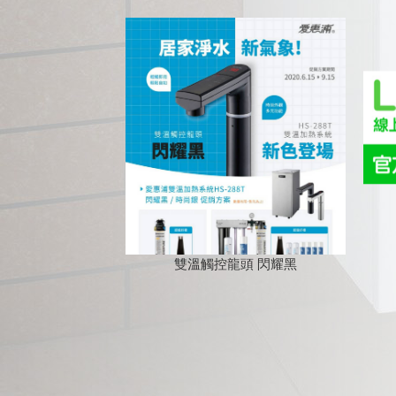
雙溫觸控龍頭 閃耀黑