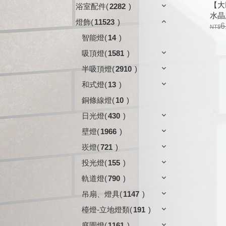
【大巨
浴室配件
(
2282
)
水晶
燈飾
(
11523
)
6
智能燈
(
14
)
吸頂燈
(
1581
)
半吸頂燈
(
2910
)
和式燈
(
13
)
銅條線燈
(
10
)
日光燈
(
430
)
壁燈
(
1966
)
崁燈
(
721
)
投光燈
(
155
)
軌道燈
(
790
)
吊扇、燈具
(
1147
)
檯燈-立地燈類
(
191
)
庭園燈
(
1161
)