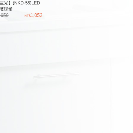
光】(NKD-55)LED
魔球燈
,650
1,052