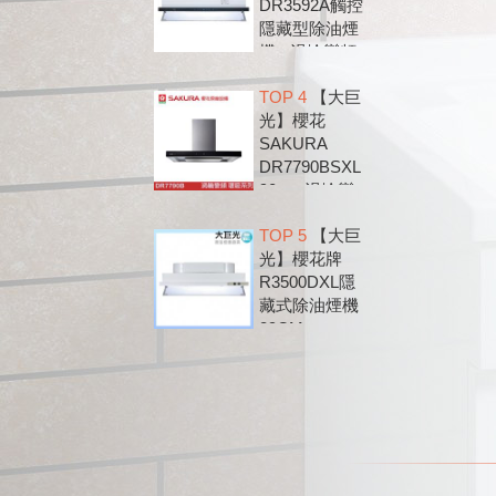
DR3592A觸控
隱藏型除油煙
機 - 渦輪變頻
系列
TOP 4
【大巨
光】櫻花
SAKURA
DR7790BSXL
90cm 渦輪變
頻 環吸 歐化
TOP 5
【大巨
除油煙機
光】櫻花牌
DR7790B
R3500DXL隱
藏式除油煙機
89CM