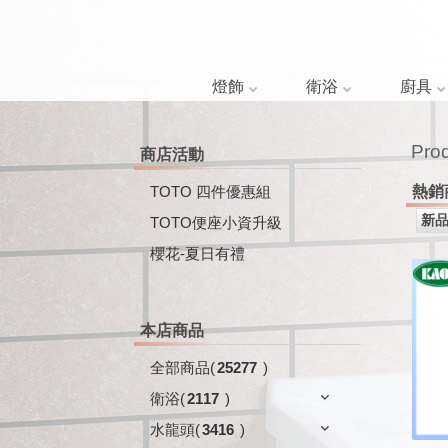
燈飾
衛浴
廚具
Pro
商店活動
TOTO 四件優惠組
熱銷
TOTO便座小資升級
櫻花-夏日有禮
本店商品
全部商品
(
25277
)
衛浴
(
2117
)
水龍頭
(
3416
)