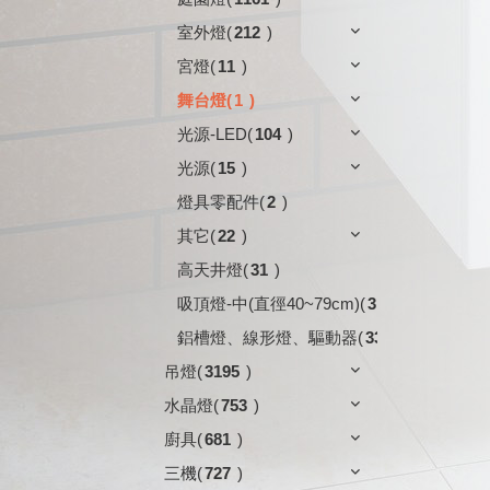
室外燈
(
212
)
宮燈
(
11
)
舞台燈
(
1
)
光源-LED
(
104
)
光源
(
15
)
燈具零配件
(
2
)
其它
(
22
)
高天井燈
(
31
)
吸頂燈-中(直徑40~79cm)
(
3
)
鋁槽燈、線形燈、驅動器
(
33
)
吊燈
(
3195
)
水晶燈
(
753
)
廚具
(
681
)
三機
(
727
)