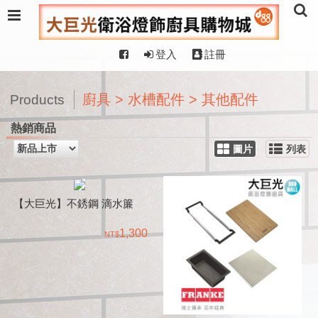
登入
註冊
廚具 > 水槽配件 > 其他配件
Products
熱銷商品
圖片
列表
【大巨光】不銹鋼 滴水簾
1,300