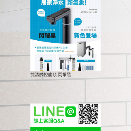
雙溫觸控龍頭 閃耀黑