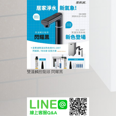
雙溫觸控龍頭 閃耀黑