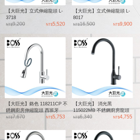
【大巨光】立式伸縮龍頭 L-
【大巨光】立式伸縮龍頭 L-
3718
8017
9,200
5,520
16,500
9,900
【大巨光】鉻色 118211CP 不
【大巨光】 消光黑
銹鋼廚房伸縮龍頭 西班牙
115022MB 不銹鋼廚房龍頭
SEDAL 閥芯 35 低腳 大樓及
7,670
5,753
西班牙 SEDAL 閥芯 35 低腳
6,340
4,755
住宅有加壓機適用
大樓及住宅有加壓機適用