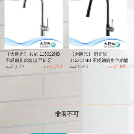
【大巨光】 拉絲 115022NB
【大巨光】 消光黑
不銹鋼廚房龍頭 西班牙
115211MB 不銹鋼廚房伸縮龍
SEDAL 閥芯 35 低腳 大樓及
5,670
4,253
頭 西班牙 SEDAL 節能閥芯
9,340
7,005
住宅有加壓機適用
35 低腳 大樓及住宅有加壓機
適用
非看不可