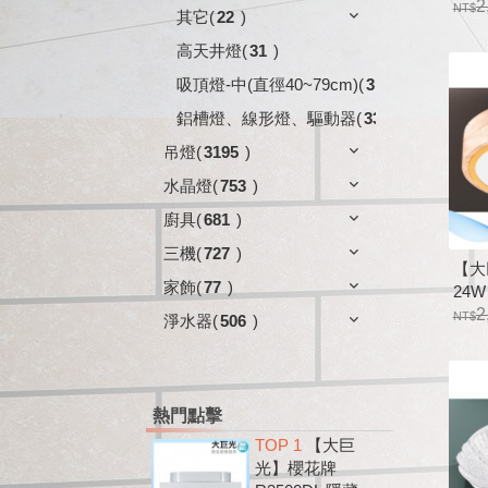
12-
2
其它
(
22
)
金屬
高天井燈
(
31
)
吸頂燈-中(直徑40~79cm)
(
3
)
鋁槽燈、線形燈、驅動器
(
33
)
吊燈
(
3195
)
水晶燈
(
753
)
廚具
(
681
)
三機
(
727
)
【大
家飾
(
77
)
24W
12-
2
淨水器
(
506
)
屬烤
熱門點擊
TOP 1
【大巨
光】櫻花牌