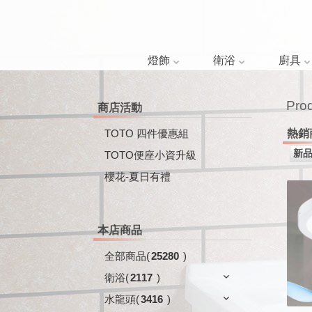
燈飾
衛浴
廚具
Pro
商店活動
TOTO 四件優惠組
熱銷
TOTO便座小資升級
櫻花-夏日有禮
本店商品
全部商品
(
25280
)
衛浴
(
2117
)
水龍頭
(
3416
)