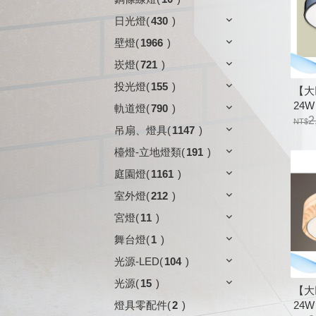
日光燈
(
430
)
壁燈
(
1966
)
崁燈
(
721
)
投光燈
(
155
)
【大
24W
軌道燈
(
790
)
69
2
吊扇、燈具
(
1147
)
克力
檯燈-立地燈類
(
191
)
庭園燈
(
1161
)
室外燈
(
212
)
宮燈
(
11
)
舞台燈
(
1
)
光源-LED
(
104
)
光源
(
15
)
【大
24W
燈具零配件
(
2
)