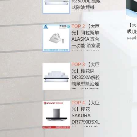
R3500DL 隱藏
式除油煙機
79CM
【大
TOP 2
【大巨
吸頂燈
光】阿拉斯加
2352
4
ALASKA 五合
一功能 浴室暖
風乾燥機 遙控
款 300BRP
TOP 3
【大巨
光】櫻花牌
DR3592A觸控
隱藏型除油煙
機 - 渦輪變頻
系列
TOP 4
【大巨
光】櫻花
SAKURA
DR7790BSXL
90cm 渦輪變
頻 環吸 歐化