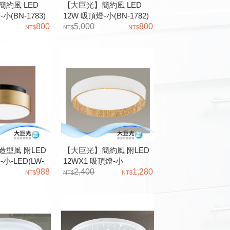
約風 LED
【大巨光】簡約風 LED
小(BN-1783)
12W 吸頂燈-小(BN-1782)
力
800
金屬、壓克力
5,000
800
型風 附LED
【大巨光】簡約風 附LED
小-LED(LW-
12WX1 吸頂燈-小
)金屬 壓克力 三色
988
_LED(LW-12-3854)三色變
2,400
1,280
光、全電壓 鐵藝烤漆、壓
克力水轉印木紋色