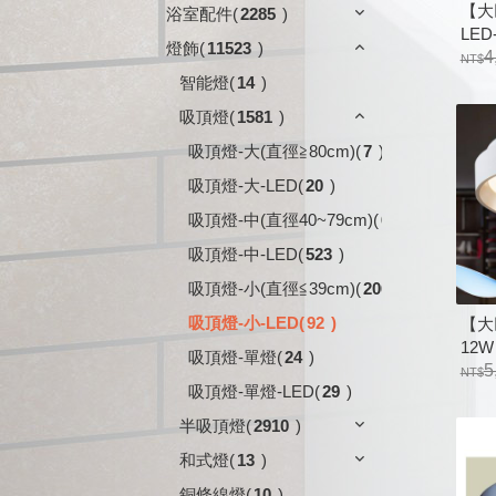
【大
浴室配件
(
2285
)
LED
燈飾
(
11523
)
179
4
自然
智能燈
(
14
)
吸頂燈
(
1581
)
吸頂燈-大(直徑≧80cm)
(
7
)
吸頂燈-大-LED
(
20
)
吸頂燈-中(直徑40~79cm)
(
678
)
吸頂燈-中-LED
(
523
)
吸頂燈-小(直徑≦39cm)
(
206
)
吸頂燈-小-LED
(
92
)
【大
12W
吸頂燈-單燈
(
24
)
金屬
5
吸頂燈-單燈-LED
(
29
)
半吸頂燈
(
2910
)
和式燈
(
13
)
銅條線燈
(
10
)