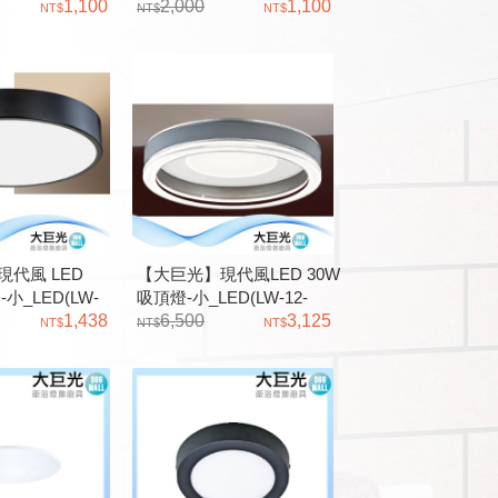
D3942 三色變光
1,100
12-2512)D3945 三色變光
2,000
1,100
木 導光板
金屬烤漆 實木 導光板
代風 LED
【大巨光】現代風LED 30W
-小_LED(LW-
吸頂燈-小_LED(LW-12-
)三色變光 金屬烤漆
1,438
2364) 三色變光 全電壓 金
6,500
3,125
屬烤漆 燈帶發光