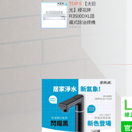
TOP 5
【大巨
除油煙機
光】櫻花牌
DR7790B
R3500DXL隱
藏式除油煙機
89CM