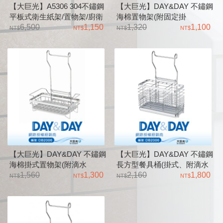
【大巨光】A5306 304不鏽鋼
【大巨光】DAY&DAY 不鏽鋼
平板式衛生紙架/置物架/廚衛
海棉置物架(附固定掛
兩用
6,500
1,150
架)_ST3203Z
1,320
1,100
【大巨光】DAY&DAY 不鏽鋼
【大巨光】DAY&DAY 不鏽鋼
海棉掛式置物架(附滴水
長方型餐具桶(掛式、附滴水
盤)_ST3203F
1,560
1,300
盤)_ST3003TF
2,160
1,800