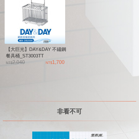
【大巨光】DAY&DAY 不鏽鋼
餐具桶_ST3003TT
2,040
1,700
非看不可