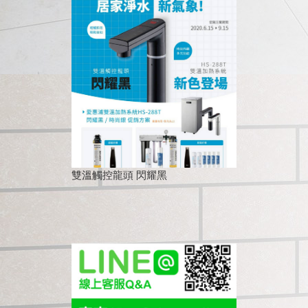
雙溫觸控龍頭 閃耀黑