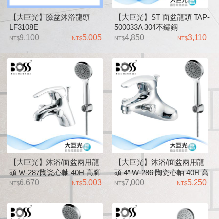
【大巨光】臉盆沐浴龍頭
【大巨光】ST 面盆龍頭 TAP-
LF3108E
500033A 304不鏽鋼
9,100
5,005
4,850
3,110
【大巨光】沐浴/面盆兩用龍
【大巨光】沐浴/面盆兩用龍
頭 W-287陶瓷心軸 40H 高腳
頭 4” W-286 陶瓷心軸 40H 高
搭配單段式蓮蓬頭 全套零件
6,670
5,003
腳 搭配單段式蓮蓬頭 全套零
7,000
5,250
附拉桿式落水頭
件附拉桿式落水頭