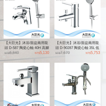
【大巨光】沐浴/面盆兩用龍
【大巨光】沐浴/面盆兩用龍
頭 D-587 陶瓷心軸 40H 高腳
頭 D-90287 陶瓷心軸 35L 低
搭配單段式蓮蓬頭 全套零件
6,840
5,130
腳 搭配單段式蓮蓬頭 全套零
7,670
5,753
附拉桿式落水頭
件附按壓式落水頭