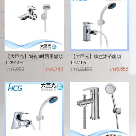
【大巨光】陶瓷4吋兩用龍頭
【大巨光】臉盆沐浴龍頭
L-3914H
LF4105
7,900
4,740
12,100
6,655