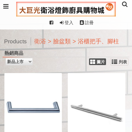
登入
註冊
衛浴 > 臉盆類 > 浴櫃把手、腳柱
Products
熱銷商品
圖片
列表