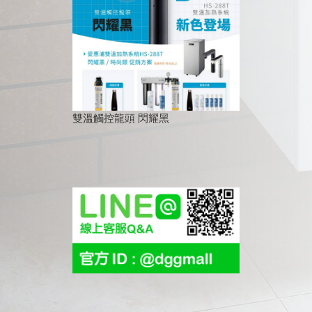
雙溫觸控龍頭 閃耀黑