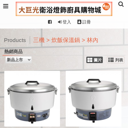
登入
註冊
三機 > 炊飯保溫鍋 > 林內
Products
熱銷商品
圖片
列表