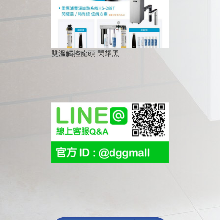
雙溫觸控龍頭 閃耀黑