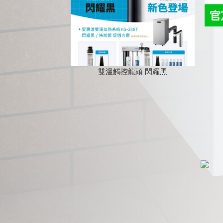
雙溫觸控龍頭 閃耀黑