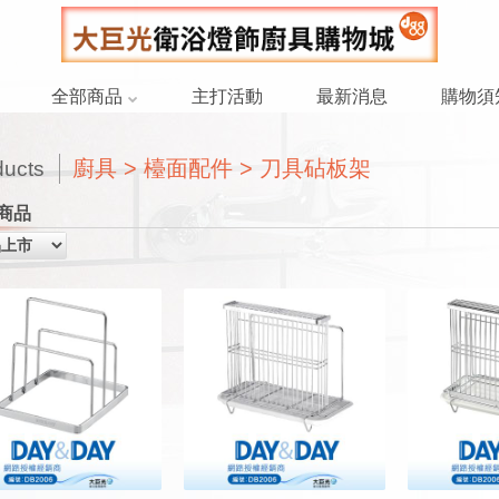
全部商品
主打活動
最新消息
購物須
廚具 > 檯面配件 > 刀具砧板架
ducts
商品