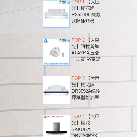
TOP 1
【大巨
光】櫻花牌
R3500DL 隱藏
式除油煙機
79CM
TOP 2
【大巨
光】阿拉斯加
ALASKA 五合
一功能 浴室暖
風乾燥機 遙控
款 300BRP
TOP 3
【大巨
光】櫻花牌
DR3592A觸控
隱藏型除油煙
機 - 渦輪變頻
系列
TOP 4
【大巨
光】櫻花
SAKURA
DR7790BSXL