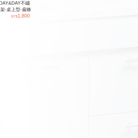
AY&DAY不鏽
架-桌上型-扁條
ST3215T
1,800