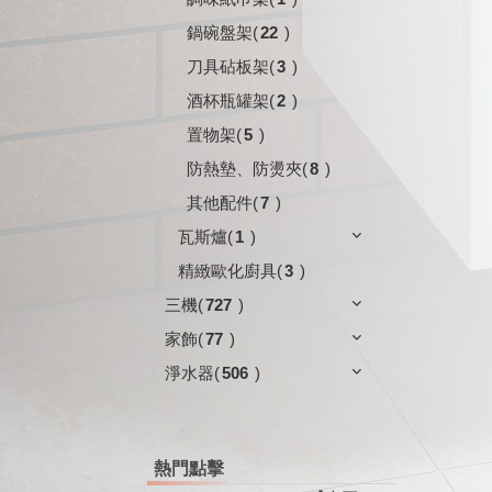
鍋碗盤架
(
22
)
刀具砧板架
(
3
)
酒杯瓶罐架
(
2
)
置物架
(
5
)
防熱墊、防燙夾
(
8
)
其他配件
(
7
)
瓦斯爐
(
1
)
精緻歐化廚具
(
3
)
三機
(
727
)
家飾
(
77
)
淨水器
(
506
)
熱門點擊