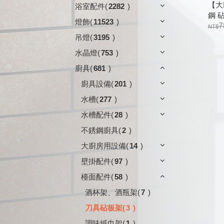
【大
浴室配件
(
2282
)
鋼 砧
燈飾
(
11523
)
7
吊燈
(
3195
)
水晶燈
(
753
)
廚具
(
681
)
廚具設備
(
201
)
水槽
(
277
)
水槽配件
(
28
)
不銹鋼廚具
(
2
)
大廚房用設備
(
14
)
壁掛配件
(
97
)
檯面配件
(
58
)
酒杯架、酒瓶架
(
7
)
刀具砧板架
(
3
)
調味紙巾架
(
1
)