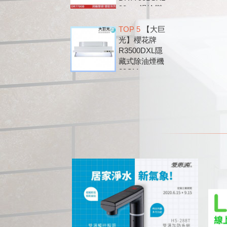
90cm 渦輪變
頻 環吸 歐化
TOP 5
【大巨
除油煙機
光】櫻花牌
DR7790B
R3500DXL隱
藏式除油煙機
89CM