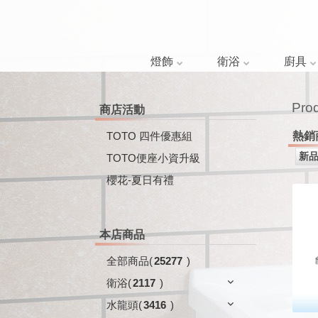
燈飾
衛浴
廚具
Pro
商店活動
TOTO 四件優惠組
熱銷
TOTO便座小資升級
櫻花-夏日有禮
本店商品
全部商品
(
25277
)
衛浴
(
2117
)
水龍頭
(
3416
)