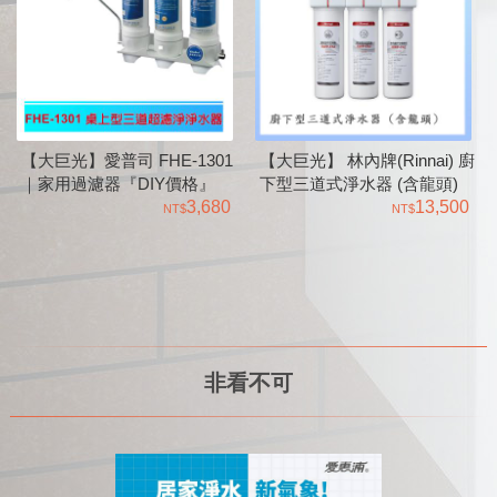
【大巨光】愛普司 FHE-1301
【大巨光】 林內牌(Rinnai) 廚
｜家用過濾器『DIY價格』
下型三道式淨水器 (含龍頭)
3,680
RWP-F300
13,500
非看不可