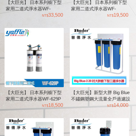
【大巨光】 日本系列櫥下型
【大巨光】 日本系列櫥下型
家用二道式淨水器WF-
家用二道式淨水器WF-
62901UVC 亞爾浦Yaffle UVC
33,500
629PT(硬水軟化型) 亞爾浦
19,500
紫外線殺菌器UVC120（含止
Yaffle
水器）3分
【大巨光】 日本系列櫥下型
【大巨光】新型大胖 Big Blue
家用二道式淨水器WF-629P
不鏽鋼塑鋼大流量全戶過濾設
亞爾浦Yaffle
18,500
備 二道商用|水塔過濾器
14,000