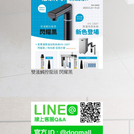
雙溫觸控龍頭 閃耀黑