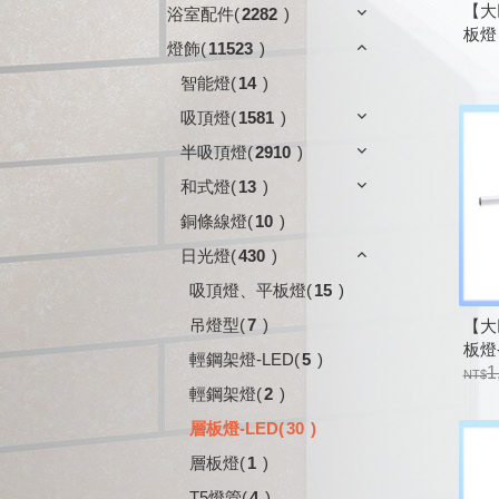
【大巨
浴室配件
(
2282
)
板燈 
燈飾
(
11523
)
黃光
智能燈
(
14
)
吸頂燈
(
1581
)
半吸頂燈
(
2910
)
和式燈
(
13
)
銅條線燈
(
10
)
日光燈
(
430
)
吸頂燈、平板燈
(
15
)
吊燈型
(
7
)
【大巨
板燈
輕鋼架燈-LED
(
5
)
0642
1
輕鋼架燈
(
2
)
層板燈-LED
(
30
)
層板燈
(
1
)
T5燈管
(
4
)