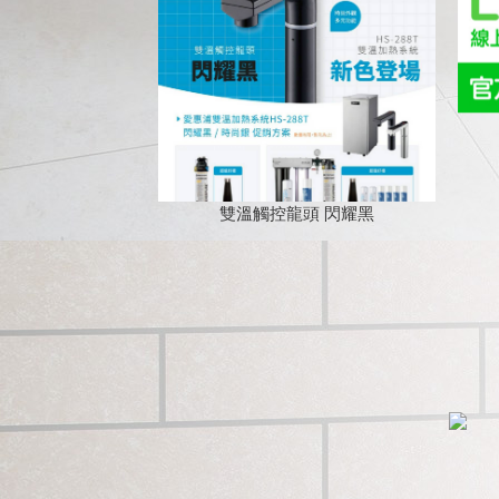
雙溫觸控龍頭 閃耀黑