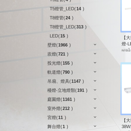
T5燈管_LED
(
14
)
T8燈管
(
24
)
T8燈管_LED
(
313
)
LED
(
15
)
【大
燈-L
壁燈
(
1966
)
遙控
1
崁燈
(
721
)
投光燈
(
155
)
軌道燈
(
790
)
吊扇、燈具
(
1147
)
檯燈-立地燈類
(
191
)
庭園燈
(
1161
)
室外燈
(
212
)
宮燈
(
11
)
【大
38W
舞台燈
(
1
)