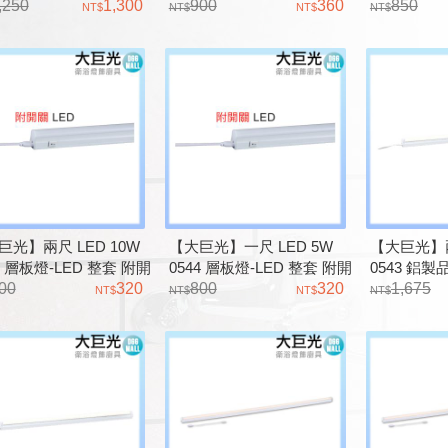
,250
1,300
900
360
關 不斷光
850
巨光】兩尺 LED 10W
【大巨光】一尺 LED 5W
【大巨光】兩
5 層板燈-LED 整套 附開
0544 層板燈-LED 整套 附開
0543 鋁製
不斷光
00
320
關 不斷光
800
320
套 無段調光
1,675
220V