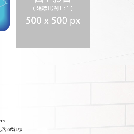
com
路29號1樓