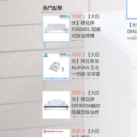
熱門點擊
TOP 1
【大巨
光】櫻花牌
【大
R3500DL 隱藏
054
式除油煙機
套 
2
79CM
220
TOP 2
【大巨
光】阿拉斯加
ALASKA 五合
一功能 浴室暖
風乾燥機 遙控
款 300BRP
TOP 3
【大巨
光】櫻花牌
DR3592A觸控
隱藏型除油煙
機 - 渦輪變頻
系列
TOP 4
【大巨