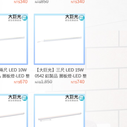
340
關 不斷光
850
340
尺 LED 10W
【大巨光】三尺 LED 15W
品 層板燈-LED 整
0542 鋁製品 層板燈-LED 整
要分110V或
670
套 無段調光要分110V或
1,850
740
220V