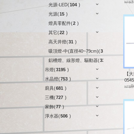
整套
3
光源-LED
(
104
)
光源
(
15
)
燈具零配件
(
2
)
其它
(
22
)
高天井燈
(
31
)
吸頂燈-中(直徑40~79cm)
(
3
)
鋁槽燈、線形燈、驅動器
(
33
)
吊燈
(
3195
)
【大
水晶燈
(
753
)
054
關 
8
廚具
(
681
)
三機
(
727
)
家飾
(
77
)
淨水器
(
506
)