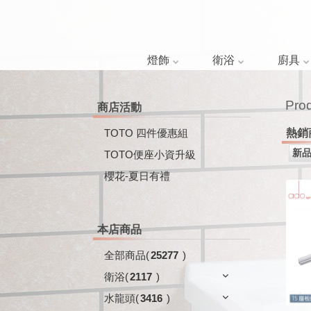
燈飾
衛浴
廚具
Pro
商店活動
TOTO 四件優惠組
熱銷
TOTO便座小資升級
櫻花-夏日有禮
本店商品
全部商品
(
25277
)
衛浴
(
2117
)
水龍頭
(
3416
)