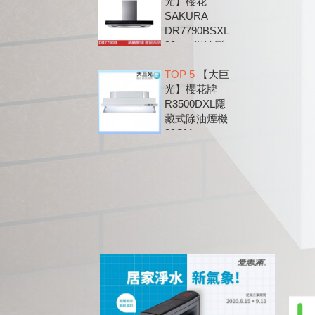
光】櫻花
SAKURA
DR7790BSXL
90cm 渦輪變
頻 環吸 歐化
TOP 5
【大巨
除油煙機
光】櫻花牌
DR7790B
R3500DXL隱
藏式除油煙機
89CM