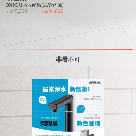
60H炊飯器收納櫃(白/含內抽)
𝘽𝙡𝙪𝙚𝙎𝙠𝙮
45,000
34,600
非看不可