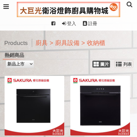
登入
註冊
廚具 > 廚具設備 > 收納櫃
Products
熱銷商品
圖片
列表