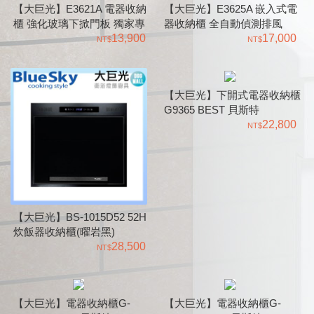
【大巨光】E3621A 電器收納
【大巨光】E3625A 嵌入式電
櫃 強化玻璃下掀門板 獨家專
器收納櫃 全自動偵測排風
利隱藏出風口
13,900
17,000
【大巨光】下開式電器收納櫃
G9365 BEST 貝斯特
22,800
【大巨光】BS-1015D52 52H
炊飯器收納櫃(曜岩黑)
BlueSky
28,500
【大巨光】電器收納櫃G-
【大巨光】電器收納櫃G-