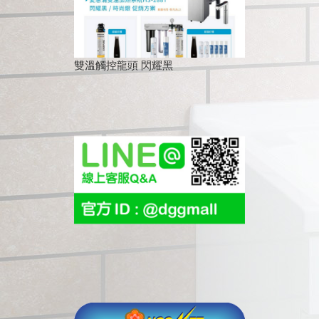
雙溫觸控龍頭 閃耀黑