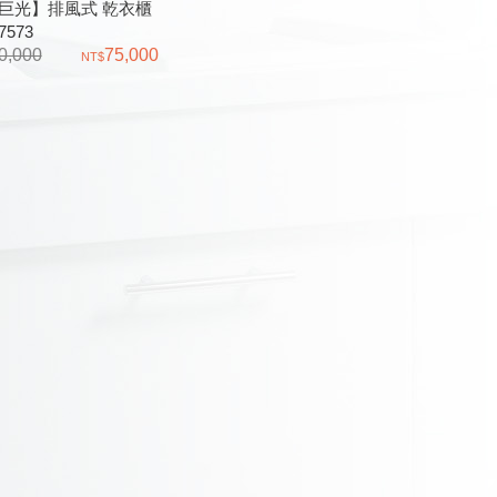
巨光】排風式 乾衣櫃
7573
0,000
75,000