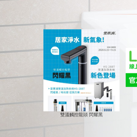
雙溫觸控龍頭 閃耀黑