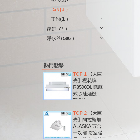
SK
(
1
)
其他
(
1
)
家飾
(
77
)
淨水器
(
506
)
熱門點擊
TOP 1
【大巨
光】櫻花牌
R3500DL 隱藏
式除油煙機
79CM
TOP 2
【大巨
光】阿拉斯加
ALASKA 五合
一功能 浴室暖
風乾燥機 遙控