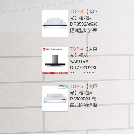
款 300BRP
TOP 3
【大巨
光】櫻花牌
DR3592A觸控
隱藏型除油煙
機 - 渦輪變頻
系列
TOP 4
【大巨
光】櫻花
SAKURA
DR7790BSXL
90cm 渦輪變
頻 環吸 歐化
TOP 5
【大巨
除油煙機
光】櫻花牌
DR7790B
R3500DXL隱
藏式除油煙機
89CM