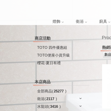
燈飾
衛浴
廚具
Pro
商店活動
TOTO 四件優惠組
熱銷
TOTO便座小資升級
櫻花-夏日有禮
本店商品
全部商品
(
25277
)
衛浴
(
2117
)
水龍頭
(
3416
)