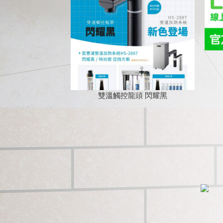
雙溫觸控龍頭 閃耀黑