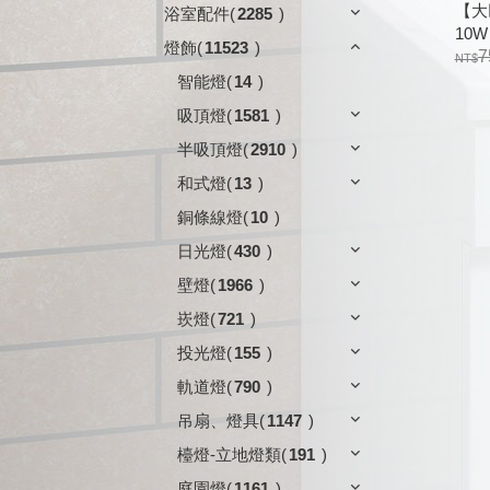
【大
浴室配件
(
2285
)
10W
燈飾
(
11523
)
7
智能燈
(
14
)
吸頂燈
(
1581
)
半吸頂燈
(
2910
)
和式燈
(
13
)
銅條線燈
(
10
)
日光燈
(
430
)
壁燈
(
1966
)
崁燈
(
721
)
投光燈
(
155
)
軌道燈
(
790
)
吊扇、燈具
(
1147
)
檯燈-立地燈類
(
191
)
庭園燈
(
1161
)