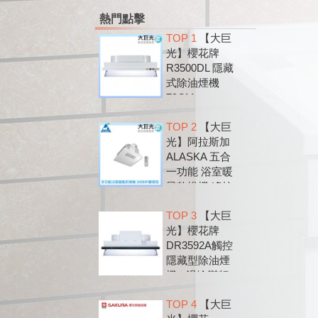
熱門點擊
TOP 1
【大巨
光】櫻花牌
R3500DL 隱藏
式除油煙機
79CM
TOP 2
【大巨
光】阿拉斯加
ALASKA 五合
一功能 浴室暖
風乾燥機 遙控
款 300BRP
TOP 3
【大巨
光】櫻花牌
DR3592A觸控
隱藏型除油煙
機 - 渦輪變頻
系列
TOP 4
【大巨