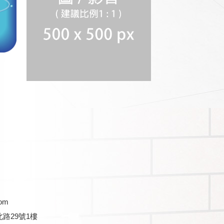
com
路29號1樓