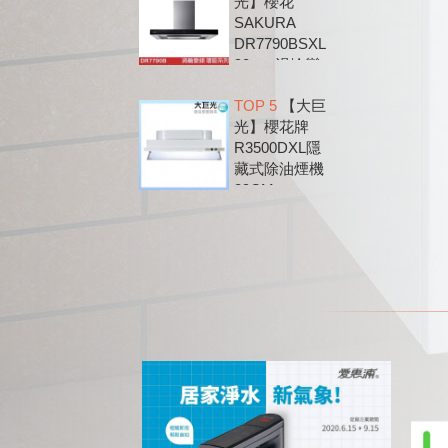
光】櫻花
SAKURA
DR7790BSXL
90cm 渦輪變
頻 環吸 歐化
TOP 5
【大巨
除油煙機
光】櫻花牌
DR7790B
R3500DXL隱
藏式除油煙機
89CM