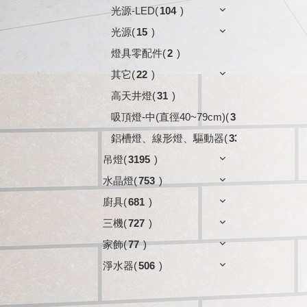
光源-LED
(
104
)
光源
(
15
)
燈具零配件
(
2
)
其它
(
22
)
高天井燈
(
31
)
吸頂燈-中(直徑40~79cm)
(
3
)
鋁槽燈、線形燈、驅動器
(
33
)
吊燈
(
3195
)
水晶燈
(
753
)
廚具
(
681
)
三機
(
727
)
家飾
(
77
)
淨水器
(
506
)