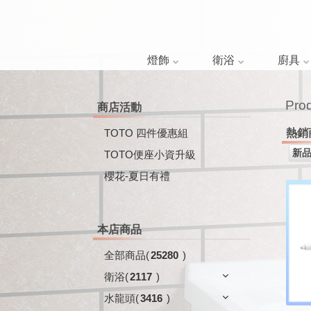
燈飾
衛浴
廚具
Pro
商店活動
TOTO 四件優惠組
熱銷
TOTO便座小資升級
櫻花-夏日有禮
本店商品
全部商品
(
25280
)
衛浴
(
2117
)
水龍頭
(
3416
)