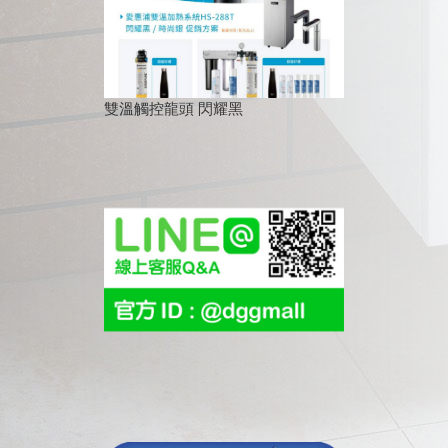
雙溫觸控龍頭 閃耀黑