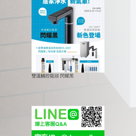
雙溫觸控龍頭 閃耀黑