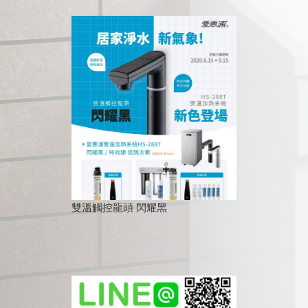
雙溫觸控龍頭 閃耀黑