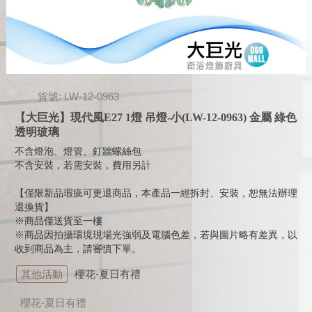
貨號: LW-12-0963
【大巨光】現代風E27 1燈 吊燈-小(LW-12-0963) 金屬 綠色
透明玻璃
不含燈泡、燈管、釘牆螺絲包
不含安裝，若需安裝，費用另計
【僅限新品瑕疵可更退商品，本產品一經拆封、安裝，恕無法辦理
退換貨】
※商品僅送貨至一樓
※商品因拍攝環境現場光強弱及電腦色差，若與圖片略有差異，以
收到商品為主，請審慎下單。
其他活動
櫻花-夏日有禮
櫻花-夏日有禮