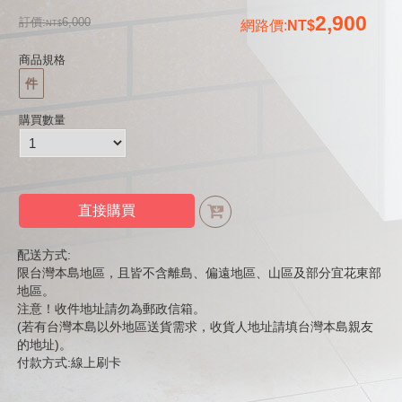
2,900
訂價:
6,000
網路價
:
商品規格
件
購買數量
直接購買
配送方式:
限台灣本島地區，且皆不含離島、偏遠地區、山區及部分宜花東部
地區。
注意！收件地址請勿為郵政信箱。
(若有台灣本島以外地區送貨需求，收貨人地址請填台灣本島親友
的地址)。
付款方式:線上刷卡